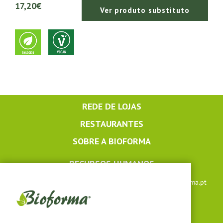
17,20€
Ver produto substituto
REDE DE LOJAS
RESTAURANTES
SOBRE A BIOFORMA
RECURSOS HUMANOS
Apoio ao cliente: +351 291 640 504 |
lojaonline@bioforma.pt
(dias úteis das 8h30 às 13h e das 14h às 17h30)
Siga-nos em