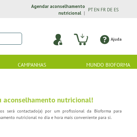
Agendar aconselhamento
PT
EN
FR
DE
ES
nutricional
|
Ajuda
CAMPANHAS
MUNDO BIOFORMA
u aconselhamento nutricional!
s será contactado(a) por um profissional da Bioforma para
mento nutricional no dia e hora mais conveniente para si.