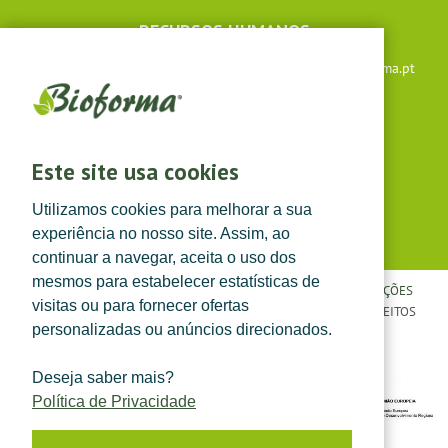
RECURSOS HUMANOS
Apoio ao cliente: +351 291 640 504 |
lojaonline@bioforma.pt
(dias úteis das 8h30 às 13h e das 14h às 17h30)
Siga-nos em
Este site usa cookies
Utilizamos cookies para melhorar a sua
experiência no nosso site. Assim, ao
continuar a navegar, aceita o uso dos
mesmos para estabelecer estatísticas de
POLÍTICA DE PRIVACIDADE
|
TERMOS E CONDIÇÕES
|
CONDIÇÕES
visitas ou para fornecer ofertas
GERAIS DE VENDA
| ©
TOPFARMA, LDA. 2022.
TODOS OS DIREITOS
personalizadas ou anúncios direcionados.
RESERVADOS.
Deseja saber mais?
Política de Privacidade