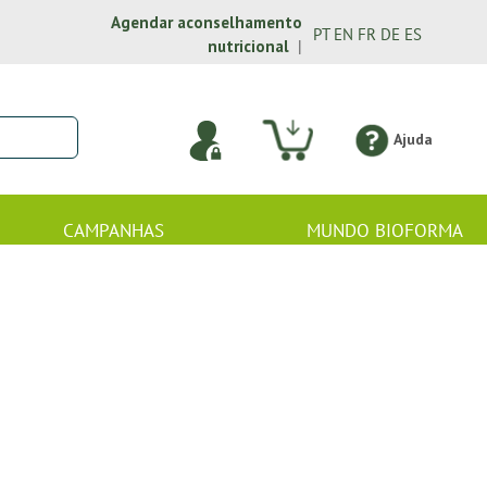
Agendar aconselhamento
PT
EN
FR
DE
ES
nutricional
|
Ajuda
CAMPANHAS
MUNDO BIOFORMA