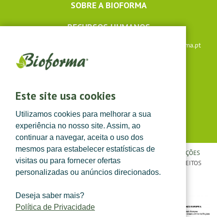
SOBRE A BIOFORMA
RECURSOS HUMANOS
Apoio ao cliente: +351 291 640 504 |
lojaonline@bioforma.pt
(dias úteis das 8h30 às 13h e das 14h às 17h30)
Siga-nos em
Este site usa cookies
Utilizamos cookies para melhorar a sua
experiência no nosso site. Assim, ao
continuar a navegar, aceita o uso dos
mesmos para estabelecer estatísticas de
POLÍTICA DE PRIVACIDADE
|
TERMOS E CONDIÇÕES
|
CONDIÇÕES
visitas ou para fornecer ofertas
GERAIS DE VENDA
| ©
TOPFARMA, LDA. 2022.
TODOS OS DIREITOS
personalizadas ou anúncios direcionados.
RESERVADOS.
Deseja saber mais?
Política de Privacidade