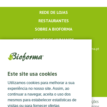
REDE DE LOJAS
RESTAURANTES
SOBRE A BIOFORMA
RECURSOS HUMANOS
Apoio ao cliente: +351 291 640 504 |
lojaonline@bioforma.pt
(dias úteis das 8h30 às 13h e das 14h às 17h30)
Siga-nos em
Este site usa cookies
Utilizamos cookies para melhorar a sua
experiência no nosso site. Assim, ao
continuar a navegar, aceita o uso dos
mesmos para estabelecer estatísticas de
POLÍTICA DE PRIVACIDADE
|
TERMOS E CONDIÇÕES
|
CONDIÇÕES
visitas ou para fornecer ofertas
GERAIS DE VENDA
| ©
TOPFARMA, LDA. 2022.
TODOS OS DIREITOS