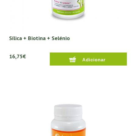
Sílica + Biotina + Selénio
16,75€