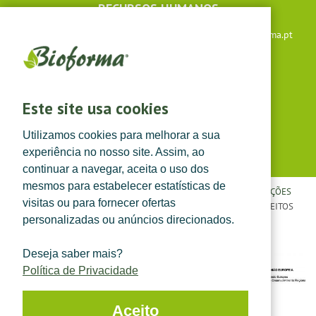
RECURSOS HUMANOS
Apoio ao cliente: +351 291 640 504 |
lojaonline@bioforma.pt
(dias úteis das 8h30 às 13h e das 14h às 17h30)
Siga-nos em
Este site usa cookies
Utilizamos cookies para melhorar a sua
experiência no nosso site. Assim, ao
continuar a navegar, aceita o uso dos
mesmos para estabelecer estatísticas de
POLÍTICA DE PRIVACIDADE
|
TERMOS E CONDIÇÕES
|
CONDIÇÕES
visitas ou para fornecer ofertas
GERAIS DE VENDA
| ©
TOPFARMA, LDA. 2022.
TODOS OS DIREITOS
personalizadas ou anúncios direcionados.
RESERVADOS.
Deseja saber mais?
Política de Privacidade
Aceito