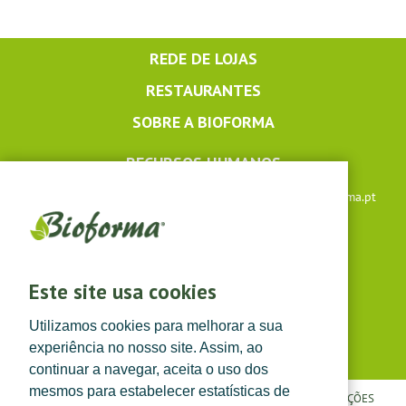
REDE DE LOJAS
RESTAURANTES
SOBRE A BIOFORMA
RECURSOS HUMANOS
Apoio ao cliente: +351 291 640 504 |
lojaonline@bioforma.pt
(dias úteis das 8h30 às 13h e das 14h às 17h30)
Siga-nos em
Este site usa cookies
Utilizamos cookies para melhorar a sua
experiência no nosso site. Assim, ao
continuar a navegar, aceita o uso dos
mesmos para estabelecer estatísticas de
POLÍTICA DE PRIVACIDADE
|
TERMOS E CONDIÇÕES
|
CONDIÇÕES