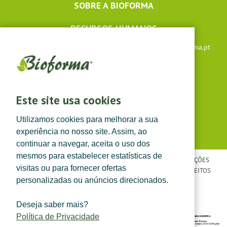
SOBRE A BIOFORMA
RECURSOS HUMANOS
Apoio ao cliente: +351 291 640 504 |
lojaonline@bioforma.pt
(dias úteis das 8h30 às 13h e das 14h às 17h30)
Siga-nos em
Este site usa cookies
Utilizamos cookies para melhorar a sua
experiência no nosso site. Assim, ao
continuar a navegar, aceita o uso dos
mesmos para estabelecer estatísticas de
POLÍTICA DE PRIVACIDADE
|
TERMOS E CONDIÇÕES
|
CONDIÇÕES
visitas ou para fornecer ofertas
GERAIS DE VENDA
| ©
TOPFARMA, LDA. 2022.
TODOS OS DIREITOS
personalizadas ou anúncios direcionados.
RESERVADOS.
Deseja saber mais?
Política de Privacidade