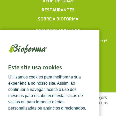
REDE DE LOJAS
RESTAURANTES
SOBRE A BIOFORMA
RECURSOS HUMANOS
Apoio ao cliente: +351 291 640 504 |
lojaonline@bioforma.pt
(dias úteis das 8h30 às 13h e das 14h às 17h30)
Siga-nos em
Este site usa cookies
Utilizamos cookies para melhorar a sua
experiência no nosso site. Assim, ao
continuar a navegar, aceita o uso dos
mesmos para estabelecer estatísticas de
POLÍTICA DE PRIVACIDADE
|
TERMOS E CONDIÇÕES
|
CONDIÇÕES
visitas ou para fornecer ofertas
GERAIS DE VENDA
| ©
TOPFARMA, LDA. 2022.
TODOS OS DIREITOS
personalizadas ou anúncios direcionados.
RESERVADOS.