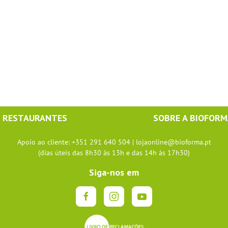
RESTAURANTES
SOBRE A BIOFOR
Apoio ao cliente: +351 291 640 504 |
lojaonline@bioforma.pt
(dias úteis das 8h30 às 13h e das 14h às 17h30)
Siga-nos em