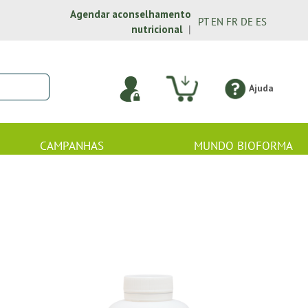
Agendar aconselhamento
PT
EN
FR
DE
ES
nutricional
|
Ajuda
CAMPANHAS
MUNDO BIOFORMA