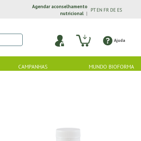
Agendar aconselhamento
PT
EN
FR
DE
ES
nutricional
|
Ajuda
CAMPANHAS
MUNDO BIOFORMA