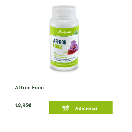
Affron Form
18,95€