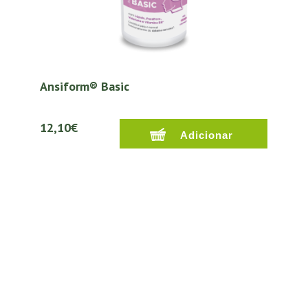
Ansiform® Basic
12,10€