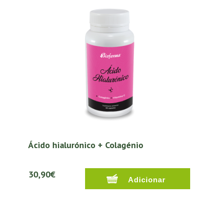
Ácido hialurónico + Colagénio
30,90€