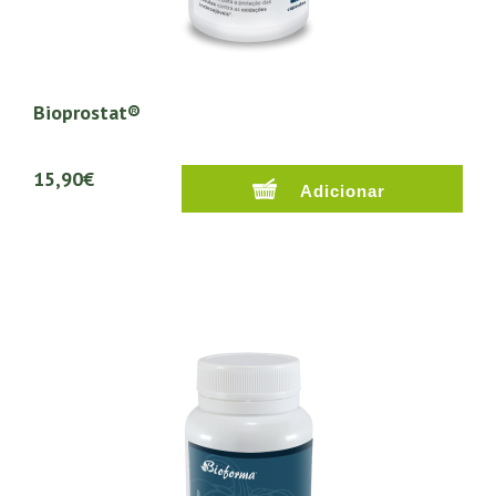
Bioprostat®
15,90€