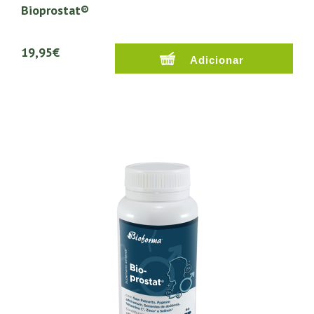
Bioprostat®
19,95€