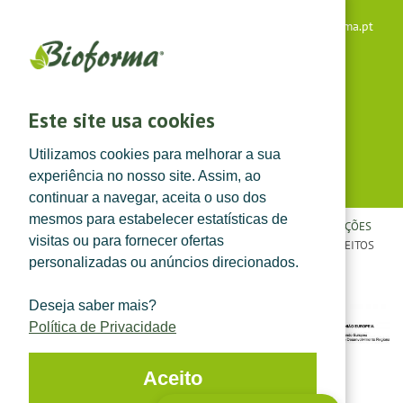
Apoio ao cliente: +351 291 640 504 |
lojaonline@bioforma.pt
(dias úteis das 8h30 às 13h e das 14h às 17h30)
Siga-nos em
Este site usa cookies
Utilizamos cookies para melhorar a sua
experiência no nosso site. Assim, ao
continuar a navegar, aceita o uso dos
mesmos para estabelecer estatísticas de
POLÍTICA DE PRIVACIDADE
|
TERMOS E CONDIÇÕES
|
CONDIÇÕES
visitas ou para fornecer ofertas
GERAIS DE VENDA
| ©
TOPFARMA, LDA. 2022.
TODOS OS DIREITOS
personalizadas ou anúncios direcionados.
RESERVADOS.
Deseja saber mais?
Política de Privacidade
Aceito