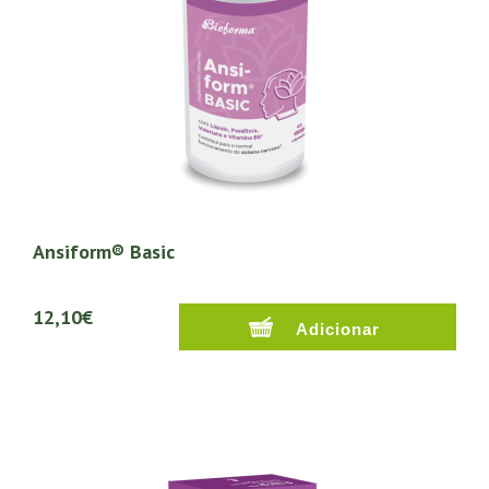
Ansiform® Basic
12,10€