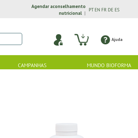
Agendar aconselhamento
PT
EN
FR
DE
ES
nutricional
|
Ajuda
CAMPANHAS
MUNDO BIOFORMA