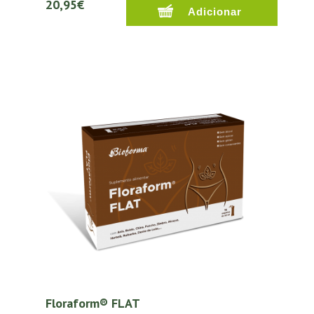
20,95€
Floraform® FLAT