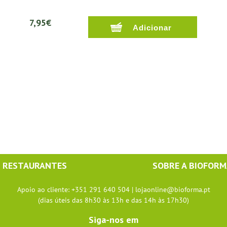
7,95€
RESTAURANTES
SOBRE A BIOFOR
Apoio ao cliente: +351 291 640 504 |
lojaonline@bioforma.pt
(dias úteis das 8h30 às 13h e das 14h às 17h30)
Siga-nos em