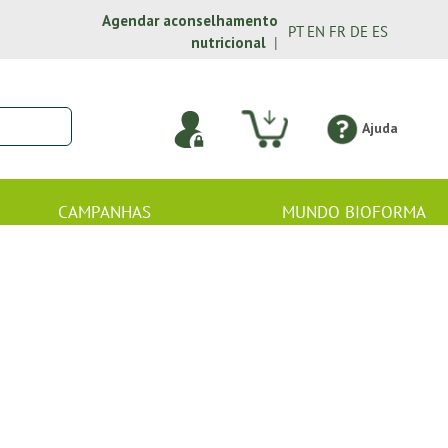
Agendar aconselhamento
PT
EN
FR
DE
ES
nutricional
|
Ajuda
CAMPANHAS
MUNDO BIOFORMA