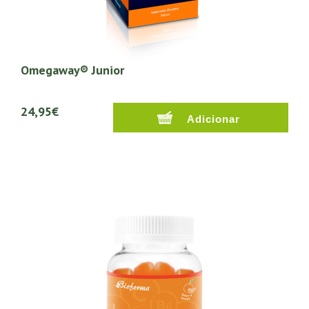
Omegaway® Junior
24,95€