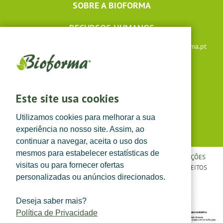
SOBRE A BIOFORMA
RECURSOS HUMANOS
Apoio ao cliente: +351 291 640 504 |
lojaonline@bioforma.pt
(dias úteis das 8h30 às 13h e das 14h às 17h30)
Siga-nos em
Este site usa cookies
Utilizamos cookies para melhorar a sua
experiência no nosso site. Assim, ao
continuar a navegar, aceita o uso dos
mesmos para estabelecer estatísticas de
POLÍTICA DE PRIVACIDADE
|
TERMOS E CONDIÇÕES
|
CONDIÇÕES
visitas ou para fornecer ofertas
GERAIS DE VENDA
| ©
TOPFARMA, LDA. 2022.
TODOS OS DIREITOS
personalizadas ou anúncios direcionados.
RESERVADOS.
Deseja saber mais?
Política de Privacidade