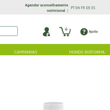
Agendar aconselhamento
PT
EN
FR
DE
ES
nutricional
|
Ajuda
CAMPANHAS
MUNDO BIOFORMA