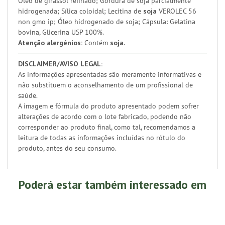
Óleo de girassol refinado; Gordura de soja parcialmente
hidrogenada; Sílica coloidal; Lecitina de
soja
VEROLEC 56
non gmo ip; Óleo hidrogenado de soja; Cápsula: Gelatina
bovina, Glicerina USP 100%.
Atenção alergénios:
Contém
soja
.
DISCLAIMER/AVISO LEGAL:
As informações apresentadas são meramente informativas e
não substituem o aconselhamento de um profissional de
saúde.
A imagem e fórmula do produto apresentado podem sofrer
alterações de acordo com o lote fabricado, podendo não
corresponder ao produto final, como tal, recomendamos a
leitura de todas as informações incluídas no rótulo do
produto, antes do seu consumo.
Poderá estar também interessado em