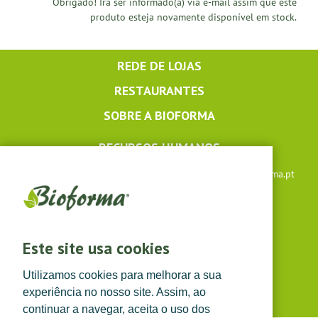
Obrigado! Irá ser informado(a) via e-mail assim que este
produto esteja novamente disponível em stock.
REDE DE LOJAS
RESTAURANTES
SOBRE A BIOFORMA
RECURSOS HUMANOS
Apoio ao cliente: +351 291 640 504 |
lojaonline@bioforma.pt
(dias úteis das 8h30 às 13h e das 14h às 17h30)
Siga-nos em
Este site usa cookies
Utilizamos cookies para melhorar a sua
experiência no nosso site. Assim, ao
continuar a navegar, aceita o uso dos