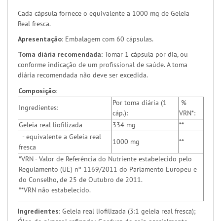
Cada cápsula fornece o equivalente a 1000 mg de Geleia
Real fresca.
Apresentação:
Embalagem com 60 cápsulas.
Toma diária recomendada:
Tomar 1 cápsula por dia, ou
conforme indicação de um profissional de saúde. A toma
diária recomendada não deve ser excedida.
Composição:
Por toma diária (1
%
Ingredientes:
cáp.):
VRN*:
Geleia real liofilizada
334 mg
**
- equivalente a Geleia real
1000 mg
**
fresca
*VRN - Valor de Referência do Nutriente estabelecido pelo
Regulamento (UE) nº 1169/2011 do Parlamento Europeu e
do Conselho, de 25 de Outubro de 2011.
**VRN não estabelecido.
Ingredientes:
Geleia real liofilizada (3:1 geleia real fresca);