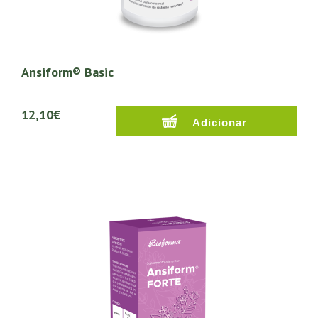
Ansiform® Basic
12,10€