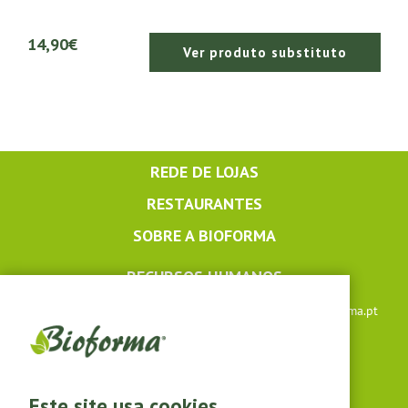
14,90€
Ver produto substituto
REDE DE LOJAS
RESTAURANTES
SOBRE A BIOFORMA
RECURSOS HUMANOS
Apoio ao cliente: +351 291 640 504 |
lojaonline@bioforma.pt
(dias úteis das 8h30 às 13h e das 14h às 17h30)
Siga-nos em
Este site usa cookies