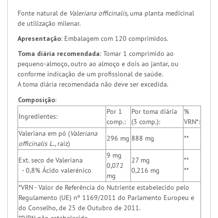
Fonte natural de
Valeriana officinalis
, uma planta medicinal
de utilização milenar.
Apresentação:
Embalagem com 120 comprimidos.
Toma diária recomendada:
Tomar 1 comprimido ao
pequeno-almoço, outro ao almoço e dois ao jantar, ou
conforme indicação de um profissional de saúde.
A toma diária recomendada não deve ser excedida.
Composição:
Por 1
Por toma diária
%
Ingredientes:
comp.:
(3 comp.):
VRN*:
Valeriana em pó (
Valeriana
296 mg
888 mg
**
officinalis L
., raiz)
9 mg
Ext. seco de Valeriana
27 mg
**
0,072
- 0,8% Ácido valerénico
0,216 mg
**
mg
*VRN - Valor de Referência do Nutriente estabelecido pelo
Regulamento (UE) nº 1169/2011 do Parlamento Europeu e
do Conselho, de 25 de Outubro de 2011.