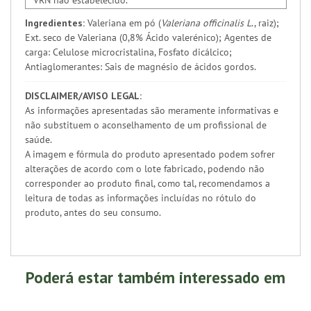
**VRN não estabelecido.
Ingredientes:
Valeriana em pó (
Valeriana officinalis L
., raiz);
Ext. seco de Valeriana (0,8% Ácido valerénico); Agentes de
carga: Celulose microcristalina, Fosfato dicálcico;
Antiaglomerantes: Sais de magnésio de ácidos gordos.
DISCLAIMER/AVISO LEGAL:
As informações apresentadas são meramente informativas e
não substituem o aconselhamento de um profissional de
saúde.
A imagem e fórmula do produto apresentado podem sofrer
alterações de acordo com o lote fabricado, podendo não
corresponder ao produto final, como tal, recomendamos a
leitura de todas as informações incluídas no rótulo do
produto, antes do seu consumo.
Poderá estar também interessado em