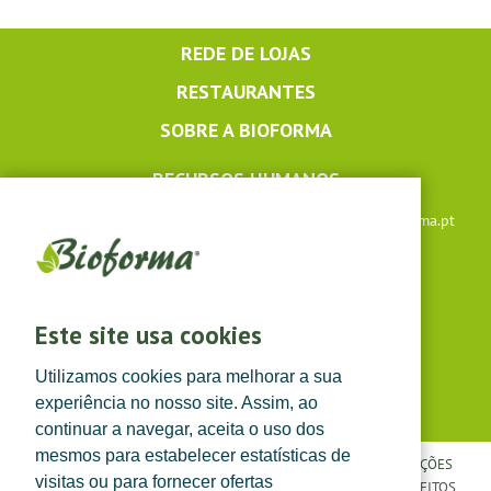
REDE DE LOJAS
RESTAURANTES
SOBRE A BIOFORMA
RECURSOS HUMANOS
Apoio ao cliente: +351 291 640 504 |
lojaonline@bioforma.pt
(dias úteis das 8h30 às 13h e das 14h às 17h30)
Siga-nos em
Este site usa cookies
Utilizamos cookies para melhorar a sua
experiência no nosso site. Assim, ao
continuar a navegar, aceita o uso dos
mesmos para estabelecer estatísticas de
POLÍTICA DE PRIVACIDADE
|
TERMOS E CONDIÇÕES
|
CONDIÇÕES
visitas ou para fornecer ofertas
GERAIS DE VENDA
| ©
TOPFARMA, LDA. 2022.
TODOS OS DIREITOS