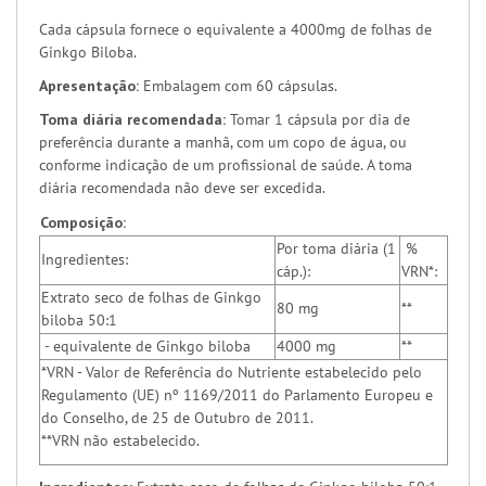
Cada cápsula fornece o equivalente a 4000mg de folhas de
Ginkgo Biloba.
Apresentação:
Embalagem com 60 cápsulas.
Toma diária recomendada:
Tomar 1 cápsula por dia de
preferência durante a manhã, com um copo de água, ou
conforme indicação de um profissional de saúde. A toma
diária recomendada não deve ser excedida.
Composição:
Por toma diária (1
%
Ingredientes:
cáp.):
VRN*:
Extrato seco de folhas de Ginkgo
80 mg
**
biloba 50:1
- equivalente de Ginkgo biloba
4000 mg
**
*VRN - Valor de Referência do Nutriente estabelecido pelo
Regulamento (UE) nº 1169/2011 do Parlamento Europeu e
do Conselho, de 25 de Outubro de 2011.
**VRN não estabelecido.