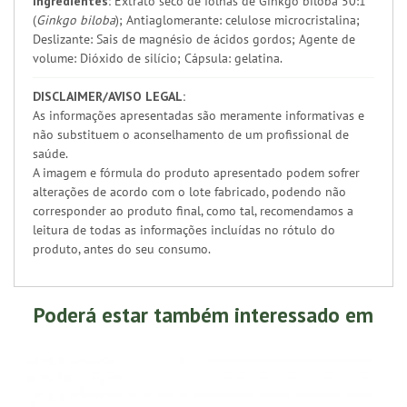
Ingredientes:
Extrato seco de folhas de Ginkgo biloba 50:1
(
Ginkgo biloba
); Antiaglomerante: celulose microcristalina;
Deslizante: Sais de magnésio de ácidos gordos; Agente de
volume: Dióxido de silício; Cápsula: gelatina.
DISCLAIMER/AVISO LEGAL:
As informações apresentadas são meramente informativas e
não substituem o aconselhamento de um profissional de
saúde.
A imagem e fórmula do produto apresentado podem sofrer
alterações de acordo com o lote fabricado, podendo não
corresponder ao produto final, como tal, recomendamos a
leitura de todas as informações incluídas no rótulo do
produto, antes do seu consumo.
Poderá estar também interessado em