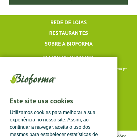
REDE DE LOJAS
RESTAURANTES
SOBRE A BIOFORMA
RECURSOS HUMANOS
Apoio ao cliente: +351 291 640 504 |
lojaonline@bioforma.pt
(dias úteis das 8h30 às 13h e das 14h às 17h30)
Siga-nos em
Este site usa cookies
Utilizamos cookies para melhorar a sua
experiência no nosso site. Assim, ao
continuar a navegar, aceita o uso dos
mesmos para estabelecer estatísticas de
POLÍTICA DE PRIVACIDADE
|
TERMOS E CONDIÇÕES
|
CONDIÇÕES