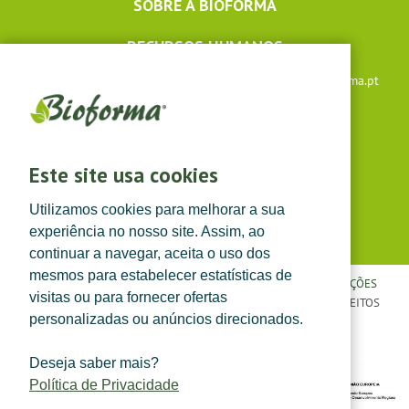
SOBRE A BIOFORMA
RECURSOS HUMANOS
Apoio ao cliente: +351 291 640 504 |
lojaonline@bioforma.pt
(dias úteis das 8h30 às 13h e das 14h às 17h30)
Siga-nos em
Este site usa cookies
Utilizamos cookies para melhorar a sua
experiência no nosso site. Assim, ao
continuar a navegar, aceita o uso dos
mesmos para estabelecer estatísticas de
POLÍTICA DE PRIVACIDADE
|
TERMOS E CONDIÇÕES
|
CONDIÇÕES
visitas ou para fornecer ofertas
GERAIS DE VENDA
| ©
TOPFARMA, LDA. 2022.
TODOS OS DIREITOS
personalizadas ou anúncios direcionados.
RESERVADOS.
Deseja saber mais?
Política de Privacidade