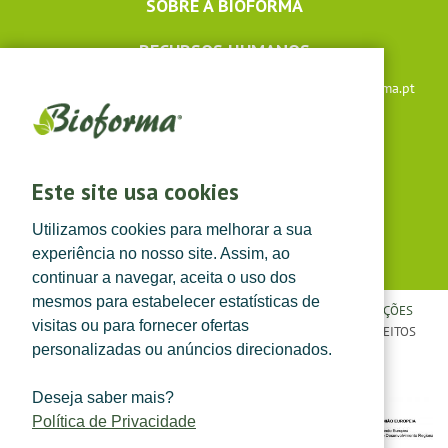
SOBRE A BIOFORMA
RECURSOS HUMANOS
Apoio ao cliente: +351 291 640 504 |
lojaonline@bioforma.pt
(dias úteis das 8h30 às 13h e das 14h às 17h30)
Siga-nos em
Este site usa cookies
Utilizamos cookies para melhorar a sua
experiência no nosso site. Assim, ao
continuar a navegar, aceita o uso dos
mesmos para estabelecer estatísticas de
POLÍTICA DE PRIVACIDADE
|
TERMOS E CONDIÇÕES
|
CONDIÇÕES
visitas ou para fornecer ofertas
GERAIS DE VENDA
| ©
TOPFARMA, LDA. 2022.
TODOS OS DIREITOS
personalizadas ou anúncios direcionados.
RESERVADOS.
Deseja saber mais?
Política de Privacidade