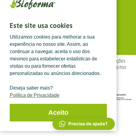
(dias úteis das 8h30 às 13h e das 14h às 17h30)
Siga-nos em
Este site usa cookies
Utilizamos cookies para melhorar a sua
experiência no nosso site. Assim, ao
continuar a navegar, aceita o uso dos
mesmos para estabelecer estatísticas de
POLÍTICA DE PRIVACIDADE
|
TERMOS E CONDIÇÕES
|
CONDIÇÕES
visitas ou para fornecer ofertas
GERAIS DE VENDA
| ©
TOPFARMA, LDA. 2022.
TODOS OS DIREITOS
personalizadas ou anúncios direcionados.
RESERVADOS.
Deseja saber mais?
Política de Privacidade
Aceito
Precisa de ajuda?