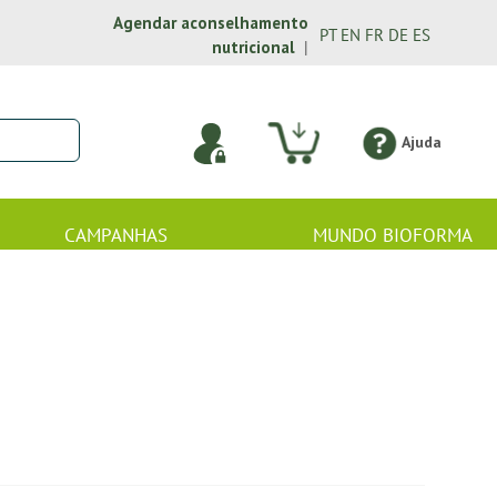
Agendar aconselhamento
PT
EN
FR
DE
ES
nutricional
|
Ajuda
CAMPANHAS
MUNDO BIOFORMA