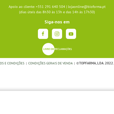
Apoio ao cliente: +351 291 640 504 |
lojaonline@bioforma.pt
(dias úteis das 8h30 às 13h e das 14h às 17h30)
Siga-nos em
OS E CONDIÇÕES
|
CONDIÇÕES GERAIS DE VENDA
| ©
TOPFARMA, LDA. 2022.