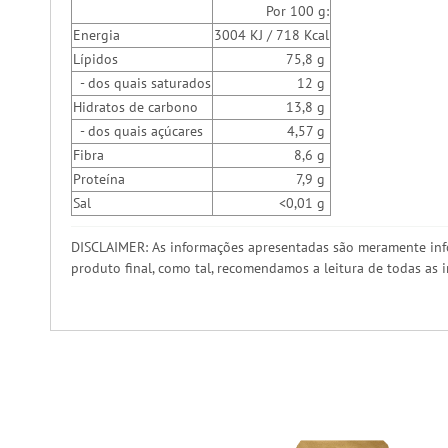
Por 100 g:
Energia
3004 KJ / 718 Kcal
Lípidos
75,8 g
- dos quais saturados
12 g
Hidratos de carbono
13,8 g
- dos quais açúcares
4,57 g
Fibra
8,6 g
Proteína
7,9 g
Sal
<0,01 g
DISCLAIMER: As informações apresentadas são meramente inf
produto final, como tal, recomendamos a leitura de todas as