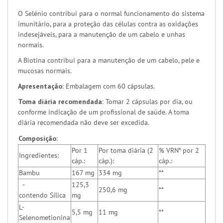
O Selénio contribui para o normal funcionamento do sistema
imunitário, para a proteção das células contra as oxidações
indesejáveis, para a manutenção de um cabelo e unhas
normais.
A Biotina contribui para a manutenção de um cabelo, pele e
mucosas normais.
Apresentação:
Embalagem com 60 cápsulas.
Toma diária recomendada:
Tomar 2 cápsulas por dia, ou
conforme indicação de um profissional de saúde. A toma
diária recomendada não deve ser excedida.
Composição:
Por 1
Por toma diária (2
% VRN* por 2
Ingredientes:
cáp.:
cáp.):
cáp.:
Bambu
167 mg
334 mg
**
-
125,3
250,6 mg
**
contendo Sílica
mg
L-
5,5 mg
11 mg
**
Selenometionina