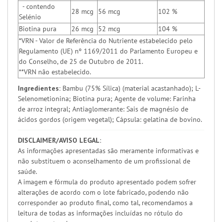
- contendo
28 mcg
56 mcg
102 %
Selénio
Biotina pura
26 mcg
52 mcg
104 %
*VRN - Valor de Referência do Nutriente estabelecido pelo
Regulamento (UE) nº 1169/2011 do Parlamento Europeu e
do Conselho, de 25 de Outubro de 2011.
**VRN não estabelecido.
Ingredientes:
Bambu (75% Sílica) (material acastanhado); L-
Selenometionina; Biotina pura; Agente de volume: Farinha
de arroz integral; Antiaglomerante: Sais de magnésio de
ácidos gordos (origem vegetal); Cápsula: gelatina de bovino.
DISCLAIMER/AVISO LEGAL:
As informações apresentadas são meramente informativas e
não substituem o aconselhamento de um profissional de
saúde.
A imagem e fórmula do produto apresentado podem sofrer
alterações de acordo com o lote fabricado, podendo não
corresponder ao produto final, como tal, recomendamos a
leitura de todas as informações incluídas no rótulo do