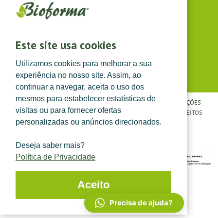
(dias úteis das 8h30 às 13h e das 14h às 17h30)
Siga-nos em
Este site usa cookies
Utilizamos cookies para melhorar a sua
experiência no nosso site. Assim, ao
continuar a navegar, aceita o uso dos
mesmos para estabelecer estatísticas de
POLÍTICA DE PRIVACIDADE
|
TERMOS E CONDIÇÕES
|
CONDIÇÕES
visitas ou para fornecer ofertas
GERAIS DE VENDA
| ©
TOPFARMA, LDA. 2022.
TODOS OS DIREITOS
personalizadas ou anúncios direcionados.
RESERVADOS.
Deseja saber mais?
Política de Privacidade
Aceito
Precisa de ajuda?