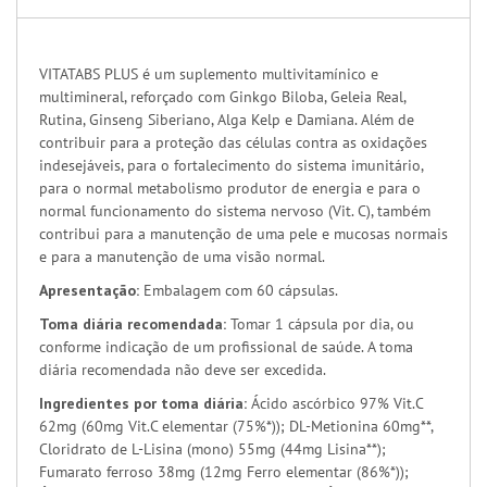
VITATABS PLUS é um suplemento multivitamínico e
multimineral, reforçado com Ginkgo Biloba, Geleia Real,
Rutina, Ginseng Siberiano, Alga Kelp e Damiana. Além de
contribuir para a proteção das células contra as oxidações
indesejáveis, para o fortalecimento do sistema imunitário,
para o normal metabolismo produtor de energia e para o
normal funcionamento do sistema nervoso (Vit. C), também
contribui para a manutenção de uma pele e mucosas normais
e para a manutenção de uma visão normal.
Apresentação:
Embalagem com 60 cápsulas.
Toma diária recomendada:
Tomar 1 cápsula por dia, ou
conforme indicação de um profissional de saúde. A toma
diária recomendada não deve ser excedida.
Ingredientes por toma diária:
Ácido ascórbico 97% Vit.C
62mg (60mg Vit.C elementar (75%*)); DL-Metionina 60mg**,
Cloridrato de L-Lisina (mono) 55mg (44mg Lisina**);
Fumarato ferroso 38mg (12mg Ferro elementar (86%*));