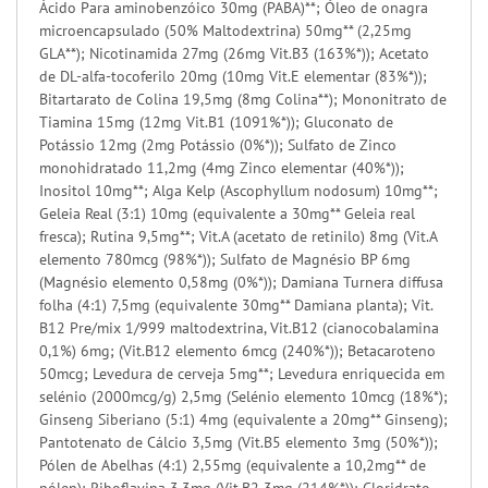
Ácido Para aminobenzóico 30mg (PABA)**; Óleo de onagra
microencapsulado (50% Maltodextrina) 50mg** (2,25mg
GLA**); Nicotinamida 27mg (26mg Vit.B3 (163%*)); Acetato
de DL-alfa-tocoferilo 20mg (10mg Vit.E elementar (83%*));
Bitartarato de Colina 19,5mg (8mg Colina**); Mononitrato de
Tiamina 15mg (12mg Vit.B1 (1091%*)); Gluconato de
Potássio 12mg (2mg Potássio (0%*)); Sulfato de Zinco
monohidratado 11,2mg (4mg Zinco elementar (40%*));
Inositol 10mg**; Alga Kelp (Ascophyllum nodosum) 10mg**;
Geleia Real (3:1) 10mg (equivalente a 30mg** Geleia real
fresca); Rutina 9,5mg**; Vit.A (acetato de retinilo) 8mg (Vit.A
elemento 780mcg (98%*)); Sulfato de Magnésio BP 6mg
(Magnésio elemento 0,58mg (0%*)); Damiana Turnera diffusa
folha (4:1) 7,5mg (equivalente 30mg** Damiana planta); Vit.
B12 Pre/mix 1/999 maltodextrina, Vit.B12 (cianocobalamina
0,1%) 6mg; (Vit.B12 elemento 6mcg (240%*)); Betacaroteno
50mcg; Levedura de cerveja 5mg**; Levedura enriquecida em
selénio (2000mcg/g) 2,5mg (Selénio elemento 10mcg (18%*);
Ginseng Siberiano (5:1) 4mg (equivalente a 20mg** Ginseng);
Pantotenato de Cálcio 3,5mg (Vit.B5 elemento 3mg (50%*));
Pólen de Abelhas (4:1) 2,55mg (equivalente a 10,2mg** de