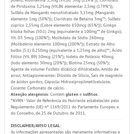
pólen); Riboflavina 3,3mg (Vit.B2 3mg (214%*)); Cloridrato
de Piridoxina 3,25mg (Vit.B6 elementar 2,5mg (179%*));
Sulfato de Manganês monohidratado 3,15mg (Manganês
elemento 1mg (50%*)); Cloridrato de Betaína 3mg**; Sulfato
cúprico 2,55mg (Cobre elemento 650mcg (65%*)); Ginkgo
biloba folhas (50:1) 2mg (equivalente a 100mg** de Ginkgo);
Vit. D3 5mcg (100%*); Molibdato de Sódio 260mcg
(Molibdénio elemento 100mcg (200%*)); Extrato de Alho
bolbo (5:1) 0,250mg (equivalente a 1,25mg de alho)**; Ácido
Fólico (Vit. B9) 50mcg (25%*); Iodeto de Potássio 40mcg
(Iodo elemento 30mcg (20%*)); Biotina 25mcg (50%*);
Agente de volume: Fosfato dicálcico dihidratado, Amido de
arroz; Antiaglomerantes: Dióxido de Silício, Sais de magnésio
de ácidos gordos; Cápsula: Hidroxipropilmetilcelulose,
Corante: Carbonato de cálcio.
Atenção alergénios:
Contém
glúten
e
sulfitos
.
*%VRN - Valor de Referência do Nutriente estabelecido pelo
Regulamento (UE) nº 1169/2011 do Parlamento Europeu e
do Conselho, de 25 de Outubro de 2011.
DISCLAIMER/AVISO LEGAL:
As informações apresentadas são meramente informativas e