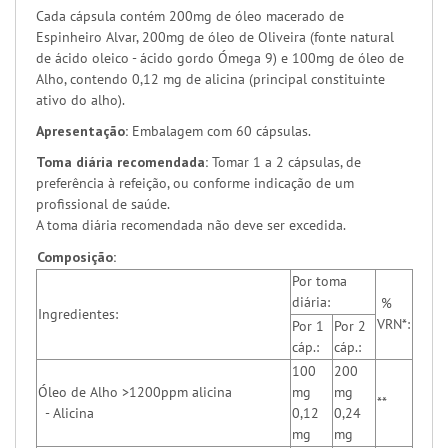
Cada cápsula contém 200mg de óleo macerado de
Espinheiro Alvar, 200mg de óleo de Oliveira (fonte natural
de ácido oleico - ácido gordo Ómega 9) e 100mg de óleo de
Alho, contendo 0,12 mg de alicina (principal constituinte
ativo do alho).
Apresentação:
Embalagem com 60 cápsulas.
Toma diária recomendada:
Tomar 1 a 2 cápsulas, de
preferência à refeição, ou conforme indicação de um
profissional de saúde.
A toma diária recomendada não deve ser excedida.
Composição:
Por toma
diária:
%
Ingredientes:
VRN*:
Por 1
Por 2
cáp.:
cáp.:
100
200
Óleo de Alho >1200ppm alicina
mg
mg
**
- Alicina
0,12
0,24
mg
mg