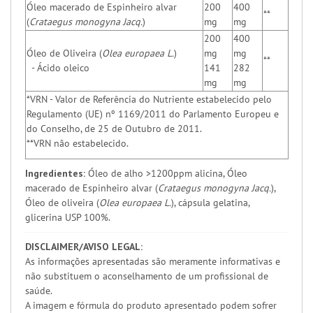
Óleo macerado de Espinheiro alvar
200
400
**
(
Crataegus monogyna Jacq.
)
mg
mg
200
400
Óleo de Oliveira (
Olea europaea L.
)
mg
mg
**
- Ácido oleico
141
282
mg
mg
*VRN - Valor de Referência do Nutriente estabelecido pelo
Regulamento (UE) nº 1169/2011 do Parlamento Europeu e
do Conselho, de 25 de Outubro de 2011.
**VRN não estabelecido.
Ingredientes:
Óleo de alho >1200ppm alicina, Óleo
macerado de Espinheiro alvar (
Crataegus monogyna Jacq.
),
Óleo de oliveira (
Olea europaea L.
), cápsula gelatina,
glicerina USP 100%.
DISCLAIMER/AVISO LEGAL:
As informações apresentadas são meramente informativas e
não substituem o aconselhamento de um profissional de
saúde.
A imagem e fórmula do produto apresentado podem sofrer