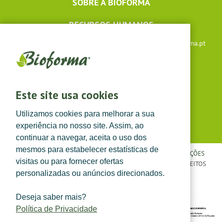
SOBRE A BIOFORMA
RECURSOS HUMANOS
Apoio ao cliente: +351 291 640 504 |
lojaonline@bioforma.pt
(dias úteis das 8h30 às 13h e das 14h às 17h30)
Siga-nos em
Este site usa cookies
Utilizamos cookies para melhorar a sua
experiência no nosso site. Assim, ao
continuar a navegar, aceita o uso dos
mesmos para estabelecer estatísticas de
POLÍTICA DE PRIVACIDADE
|
TERMOS E CONDIÇÕES
|
CONDIÇÕES
visitas ou para fornecer ofertas
GERAIS DE VENDA
| ©
TOPFARMA, LDA. 2022.
TODOS OS DIREITOS
personalizadas ou anúncios direcionados.
RESERVADOS.
Deseja saber mais?
Política de Privacidade