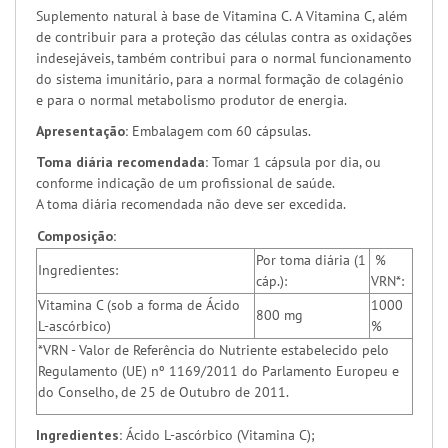
Suplemento natural à base de Vitamina C. A Vitamina C, além
de contribuir para a proteção das células contra as oxidações
indesejáveis, também contribui para o normal funcionamento
do sistema imunitário, para a normal formação de colagénio
e para o normal metabolismo produtor de energia.
Apresentação:
Embalagem com 60 cápsulas.
Toma diária recomendada:
Tomar 1 cápsula por dia, ou
conforme indicação de um profissional de saúde.
A toma diária recomendada não deve ser excedida.
Composição:
Por toma diária (1
%
Ingredientes:
cáp.):
VRN*:
Vitamina C (sob a forma de Ácido
1000
800 mg
L-ascórbico)
%
*VRN - Valor de Referência do Nutriente estabelecido pelo
Regulamento (UE) nº 1169/2011 do Parlamento Europeu e
do Conselho, de 25 de Outubro de 2011.
Ingredientes:
Ácido L-ascórbico (Vitamina C);