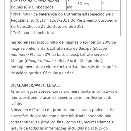
Ext. seco de
Ginkgo biloba
-
25
50 mg
**
Folhas (6% Ginkgólidos)
mg
*VRN - Valor de Referência do Nutriente estabelecido pelo
Regulamento (UE) nº 1169/2011 do Parlamento Europeu e
do Conselho, de 25 de Outubro de 2011.
**VRN não estabelecido.
Ingredientes:
Bisglicinato de magnésio (contendo 20% de
magnésio elementar), Extrato seco de Bacopa (
Bacopa
monnieri
- Planta 20% de bacosídeos), Extrato seco de
Ginkgo (
Ginkgo biloba
- Folhas 6% de Ginkgólidos),
Antiaglomerantes: celulose microcristalina, sais de magnésio
de ácidos gordos, Cápsula: gelatina.
DISCLAIMER/AVISO LEGAL:
As informações apresentadas são meramente informativas e
não substituem o aconselhamento de um profissional de
saúde.
A imagem e fórmula do produto apresentado podem sofrer
alterações de acordo com o lote fabricado, podendo não
corresponder ao produto final, como tal, recomendamos a
leitura de todas as informações incluídas no rótulo do