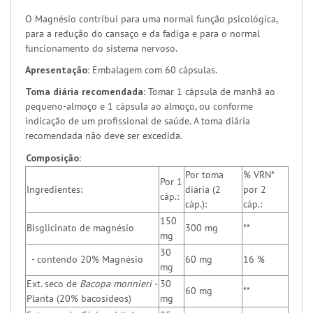
O Magnésio contribui para uma normal função psicológica,
para a redução do cansaço e da fadiga e para o normal
funcionamento do sistema nervoso.
Apresentação:
Embalagem com 60 cápsulas.
Toma diária recomendada:
Tomar 1 cápsula de manhã ao
pequeno-almoço e 1 cápsula ao almoço, ou conforme
indicação de um profissional de saúde. A toma diária
recomendada não deve ser excedida.
Composição:
Por toma
% VRN*
Por 1
Ingredientes:
diária (2
por 2
cáp.:
cáp.):
cáp.:
150
Bisglicinato de magnésio
300 mg
**
mg
30
- contendo 20% Magnésio
60 mg
16 %
mg
Ext. seco de
Bacopa monnieri -
30
60 mg
**
Planta (20% bacosídeos)
mg