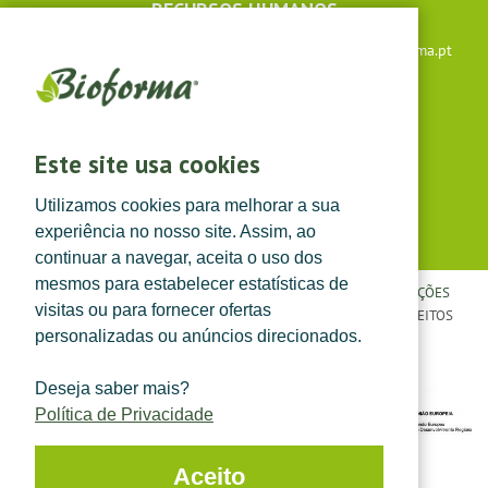
RECURSOS HUMANOS
Apoio ao cliente: +351 291 640 504 |
lojaonline@bioforma.pt
(dias úteis das 8h30 às 13h e das 14h às 17h30)
Siga-nos em
Este site usa cookies
Utilizamos cookies para melhorar a sua
experiência no nosso site. Assim, ao
continuar a navegar, aceita o uso dos
mesmos para estabelecer estatísticas de
POLÍTICA DE PRIVACIDADE
|
TERMOS E CONDIÇÕES
|
CONDIÇÕES
visitas ou para fornecer ofertas
GERAIS DE VENDA
| ©
TOPFARMA, LDA. 2022.
TODOS OS DIREITOS
personalizadas ou anúncios direcionados.
RESERVADOS.
Deseja saber mais?
Política de Privacidade
Aceito