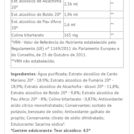
Ext. alcoólico de Alcachofra
2,36 ml
**
20º
Ext. alcoólico de Boldo 20º
1,96 ml
**
Ext. alcoólico de Pau d’Arco
1,6 ml
**
20º
Colina bitartarato
165 mg
**
*VRN - Valor de Referência do Nutriente estabelecido pelo
Regulamento (UE) nº 1169/2011 do Parlamento Europeu e
do Conselho, de 25 de Outubro de 2011.
**VRN não estabelecido.
Ingredientes:
Água purificada; Extrato alcoólico de Cardo
Mariano 20º - 18.9%; Extrato alcoólico de Fumária 20º -
18,9%; Extrato alcoólico de Alcachofra - álcool 20º - 11,8%;
Extrato alcoólico de Boldo 20º - 9,8%; Extrato alcoólico de
Pau d’Arco 20º - 8%; Colina bitartarato - 0,83%; Antioxidante:
ácido cítrico monohidratado; Conservantes: sorbato de
potássio, benzoato de sódio; Antioxidante: galhato de
propilo; Conservante: citrato de sódio dihidratado;
Edulcorante: Sacarina sódica*.
*Contém edulcorante. Teor alcoólico: 4,5º