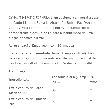
CYNAVIT HEPATIC FORMULA é um suplemento natural à base
de Cardo Mariano, Fumária, Alcachofra, Boldo, Pau D'Arco e
Colina*. *Visa contribuir para o normal metabolismo da
homocisteína e dos lípidos e para a manutenção de uma
função hepática normal.
Apresentação:
Embalagem com 20 ampolas
Toma diária recomendada:
Tomar 1 ampola (10ml) duas
vezes ao dia, ou conforme indicação de um profissional de
saúde. A toma diária recomendada não deve ser excedida.
Composição:
Por toma diária (2 amp. -
%
Ingredientes:
20 ml):
VRN*:
Ext. alcoólico de Cardo
3,8 ml
**
Mariano 20º
Ext. alcoólico de Fumária
3,8 ml
**
20º