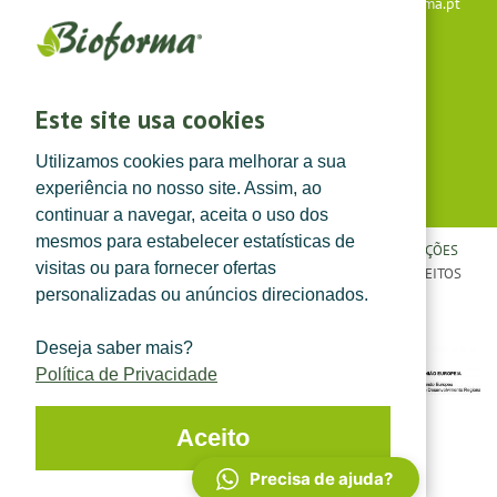
Apoio ao cliente: +351 291 640 504 |
lojaonline@bioforma.pt
(dias úteis das 8h30 às 13h e das 14h às 17h30)
Siga-nos em
Este site usa cookies
Utilizamos cookies para melhorar a sua
experiência no nosso site. Assim, ao
continuar a navegar, aceita o uso dos
mesmos para estabelecer estatísticas de
POLÍTICA DE PRIVACIDADE
|
TERMOS E CONDIÇÕES
|
CONDIÇÕES
visitas ou para fornecer ofertas
GERAIS DE VENDA
| ©
TOPFARMA, LDA. 2022.
TODOS OS DIREITOS
personalizadas ou anúncios direcionados.
RESERVADOS.
Deseja saber mais?
Política de Privacidade
Aceito
Precisa de ajuda?