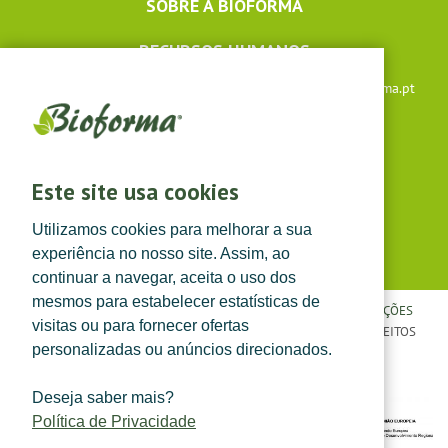
SOBRE A BIOFORMA
RECURSOS HUMANOS
Apoio ao cliente: +351 291 640 504 |
lojaonline@bioforma.pt
(dias úteis das 8h30 às 13h e das 14h às 17h30)
Siga-nos em
Este site usa cookies
Utilizamos cookies para melhorar a sua
experiência no nosso site. Assim, ao
continuar a navegar, aceita o uso dos
mesmos para estabelecer estatísticas de
POLÍTICA DE PRIVACIDADE
|
TERMOS E CONDIÇÕES
|
CONDIÇÕES
visitas ou para fornecer ofertas
GERAIS DE VENDA
| ©
TOPFARMA, LDA. 2022.
TODOS OS DIREITOS
personalizadas ou anúncios direcionados.
RESERVADOS.
Deseja saber mais?
Política de Privacidade