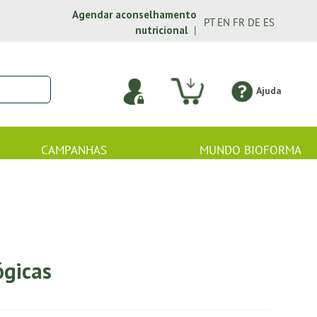
Agendar aconselhamento
PT
EN
FR
DE
ES
nutricional
|
Ajuda
CAMPANHAS
MUNDO BIOFORMA
ógicas