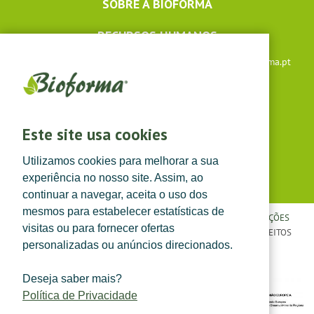
SOBRE A BIOFORMA
RECURSOS HUMANOS
Apoio ao cliente: +351 291 640 504 |
lojaonline@bioforma.pt
(dias úteis das 8h30 às 13h e das 14h às 17h30)
Siga-nos em
Este site usa cookies
Utilizamos cookies para melhorar a sua
experiência no nosso site. Assim, ao
continuar a navegar, aceita o uso dos
mesmos para estabelecer estatísticas de
POLÍTICA DE PRIVACIDADE
|
TERMOS E CONDIÇÕES
|
CONDIÇÕES
visitas ou para fornecer ofertas
GERAIS DE VENDA
| ©
TOPFARMA, LDA. 2022.
TODOS OS DIREITOS
personalizadas ou anúncios direcionados.
RESERVADOS.
Deseja saber mais?
Política de Privacidade