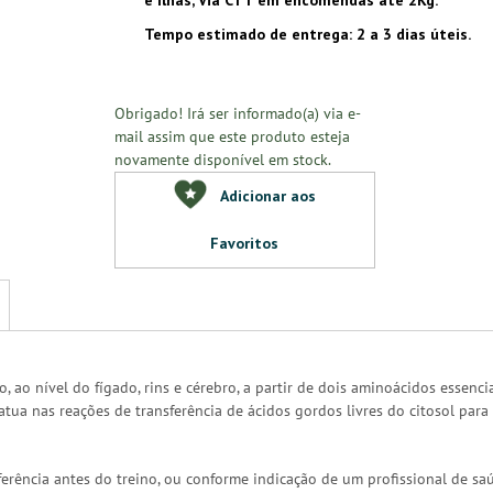
e Ilhas, Via CTT em encomendas até 2Kg.
Tempo estimado de entrega: 2 a 3 dias úteis.
Obrigado! Irá ser informado(a) via e-
mail assim que este produto esteja
novamente disponível em stock.
Adicionar aos
Favoritos
, ao nível do fígado, rins e cérebro, a partir de dois aminoácidos essenc
tua nas reações de transferência de ácidos gordos livres do citosol para
ferência antes do treino, ou conforme indicação de um profissional de sa