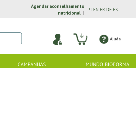
Agendar aconselhamento
PT
EN
FR
DE
ES
nutricional
|
Ajuda
CAMPANHAS
MUNDO BIOFORMA