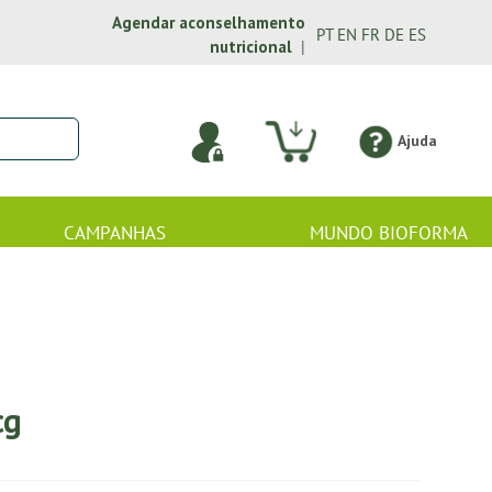
Agendar aconselhamento
PT
EN
FR
DE
ES
nutricional
|
Ajuda
CAMPANHAS
MUNDO BIOFORMA
cg