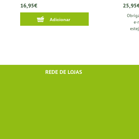
16,95€
25,95
Obriga
e-
este
REDE DE LOJAS