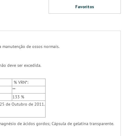
Favoritos
 a manutenção de ossos normais.
não deve ser excedida.
% VRN*:
**
133 %
 25 de Outubro de 2011.
magnésio de ácidos gordos; Cápsula de gelatina transparente.