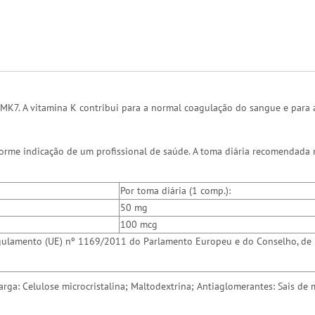
MK7. A vitamina K contribui para a normal coagulação do sangue e para
orme indicação de um profissional de saúde. A toma diária recomendada 
Por toma diária (1 comp.):
50 mg
100 mcg
 Regulamento (UE) nº 1169/2011 do Parlamento Europeu e do Conselho, de
ga: Celulose microcristalina; Maltodextrina; Antiaglomerantes: Sais de 