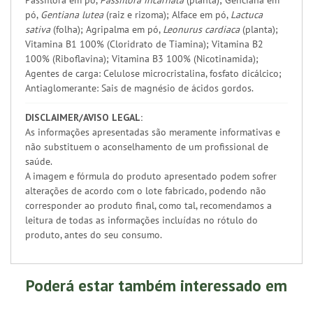
Passiflora em pó,
Passiflora incarnata
(planta); Genciana em
pó,
Gentiana lutea
(raiz e rizoma); Alface em pó,
Lactuca
sativa
(folha); Agripalma em pó,
Leonurus cardiaca
(planta);
Vitamina B1 100% (Cloridrato de Tiamina); Vitamina B2
100% (Riboflavina); Vitamina B3 100% (Nicotinamida);
Agentes de carga: Celulose microcristalina, fosfato dicálcico;
Antiaglomerante: Sais de magnésio de ácidos gordos.
DISCLAIMER/AVISO LEGAL:
As informações apresentadas são meramente informativas e
não substituem o aconselhamento de um profissional de
saúde.
A imagem e fórmula do produto apresentado podem sofrer
alterações de acordo com o lote fabricado, podendo não
corresponder ao produto final, como tal, recomendamos a
leitura de todas as informações incluídas no rótulo do
produto, antes do seu consumo.
Poderá estar também interessado em