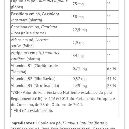
Lúpulo em pó,
Humulus lupulus
75 mg
**
(flores)
Passiflora em pó,
Passiflora
58 mg
**
incarnata
(planta)
Genciana em pó,
Gentiana
22,5 mg
**
lutea
(raiz e rizoma)
Alface em pó,
Lactuca
2,9 mg
**
sativa
(folha)
Agripalma em pó,
Leonurus
34 mg
**
cardiaca
(planta)
Vitamina B1 (Cloridrato de
0,71 mg
65 %
Tiamina)
Vitamina B2 (Riboflavina)
0,57 mg
41 %
Vitamina B3 (Nicotinamida)
4,49 mg
28 %
*VRN - Valor de Referência do Nutriente estabelecido pelo
Regulamento (UE) nº 1169/2011 do Parlamento Europeu e
do Conselho, de 25 de Outubro de 2011.
**VRN não estabelecido.
Ingredientes:
Lúpulo em pó,
Humulus lupulus
(flores);