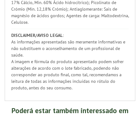
17% Cálcio, Min. 60% Ácido hidrocítrico); Picolinato de
Crómio (Mín. 12,18% Crómio); Antiaglomerante: Sais de
magnésio de ácidos gordos; Agentes de carga: Maltodextrina,
Celulose.
DISCLAIMER/AVISO LEGAL:
As informações apresentadas são meramente informativas e
não substituem o aconselhamento de um profissional de
saúde.
A imagem e fórmula do produto apresentado podem sofrer
alterações de acordo com o lote fabricado, podendo não
corresponder ao produto final, como tal, recomendamos a
leitura de todas as informações incluídas no rótulo do
produto, antes do seu consumo.
Poderá estar também interessado em