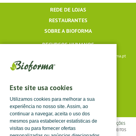
REDE DE LOJAS
RESTAURANTES
SOBRE A BIOFORMA
RECURSOS HUMANOS
Apoio ao cliente: +351 291 640 504 |
lojaonline@bioforma.pt
(dias úteis das 8h30 às 13h e das 14h às 17h30)
Siga-nos em
Este site usa cookies
Utilizamos cookies para melhorar a sua
experiência no nosso site. Assim, ao
continuar a navegar, aceita o uso dos
mesmos para estabelecer estatísticas de
POLÍTICA DE PRIVACIDADE
|
TERMOS E CONDIÇÕES
|
CONDIÇÕES
visitas ou para fornecer ofertas
GERAIS DE VENDA
| ©
TOPFARMA, LDA. 2022.
TODOS OS DIREITOS
personalizadas ou anúncios direcionados.