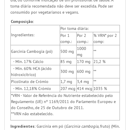
dia, ou conforme indicação de um profissional de saúde. A
toma diária recomendada não deve ser excedida. Pode ser
consumido por vegetarianos e vegans.
Composição:
Por toma diária:
Ingredientes:
Por 1
Por 2
% VRN* por 2
comp.:
comp.:
comp:
1000
Garcinia Cambogia (pó)
500 mg
**
mg
- Min. 17% Cálcio
85 mg
170 mg
21,2 %
- Min. 60% HCA (ácido
300 mg
600 mg
**
hidroxicítrico)
Picolinato de Crómio
1,7 mg
3,4 mg
**
- Min. 12,18% Crómio
207 mcg
414 mcg
1035 %
*VRN - Valor de Referência do Nutriente estabelecido pelo
Regulamento (UE) nº 1169/2011 do Parlamento Europeu e
do Conselho, de 25 de Outubro de 2011.
**VRN não estabelecido.
Ingredientes:
Garcínia em pó (
Garcinia cambogia
, fruto) (Min.