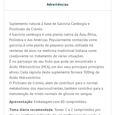
Advertências
Suplemento natural à base de Garcinia Cambogia e
Picolinato de Crómio.
A Garcinia cambogia é uma planta nativa da Ásia, África,
Polinésia e das Américas. Popularmente conhecida como
garcínia, é uma planta de pequeno porte, utilizada há
centenas de anos na medicina tradicional Indiana como
coadjuvante no tratamento de várias situações.
É no pericarpo do seu fruto que pode ser encontrado o
Ácido Hidroxicítrico (HCA), um dos seus principais princípios
ativos. Cada cápsula deste suplemento fornece 300mg de
Ácido Hidroxicítrico.
O Piclinato de Crómio, além de contribuir para o normal
metabolismo dos macronutrientes, também contribui para a
manutenção de níveis normais de glicose no sangue.
Apresentação:
Embalagem com 60 comprimidos.
Toma diária recomendada:
Tomar 1 a 2 comprimidos por