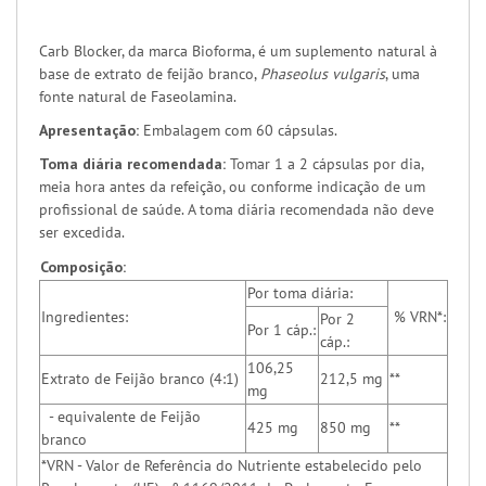
Carb Blocker, da marca Bioforma, é um suplemento natural à
base de extrato de feijão branco,
Phaseolus vulgaris
, uma
fonte natural de Faseolamina.
Apresentação:
Embalagem com 60 cápsulas.
Toma diária recomendada:
Tomar 1 a 2 cápsulas por dia,
meia hora antes da refeição, ou conforme indicação de um
profissional de saúde. A toma diária recomendada não deve
ser excedida.
Composição:
Por toma diária:
Ingredientes:
% VRN*:
Por 2
Por 1 cáp.:
cáp.:
106,25
Extrato de Feijão branco (4:1)
212,5 mg
**
mg
- equivalente de Feijão
425 mg
850 mg
**
branco
*VRN - Valor de Referência do Nutriente estabelecido pelo