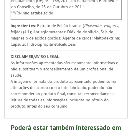
Regulamento (UE) nº 1169/2011 do Parlamento Europeu e
do Conselho, de 25 de Outubro de 2011.
**VRN não estabelecido.
Ingredientes:
Extrato de Feijão branco (
Phaseolus vulgaris
,
feijão) (4:1); Antiaglomerantes: Dióxido de silício, Sais de
magnésio de ácidos gordos; Agente de carga: Maltodextrina;
Cápsula: Hidroxipropilmetilcelulose.
DISCLAIMER/AVISO LEGAL:
As informações apresentadas são meramente informativas e
não substituem o aconselhamento de um profissional de
saúde.
A imagem e fórmula do produto apresentado podem sofrer
alterações de acordo com o lote fabricado, podendo não
corresponder ao produto final, como tal, recomendamos a
leitura de todas as informações incluídas no rótulo do
produto, antes do seu consumo.
Poderá estar também interessado em