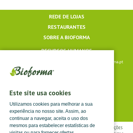
REDE DE LOJAS
RESTAURANTES
SOBRE A BIOFORMA
RECURSOS HUMANOS
Apoio ao cliente: +351 291 640 504 |
lojaonline@bioforma.pt
(dias úteis das 8h30 às 13h e das 14h às 17h30)
Siga-nos em
Este site usa cookies
Utilizamos cookies para melhorar a sua
experiência no nosso site. Assim, ao
continuar a navegar, aceita o uso dos
mesmos para estabelecer estatísticas de
POLÍTICA DE PRIVACIDADE
|
TERMOS E CONDIÇÕES
|
CONDIÇÕES
visitas ou para fornecer ofertas